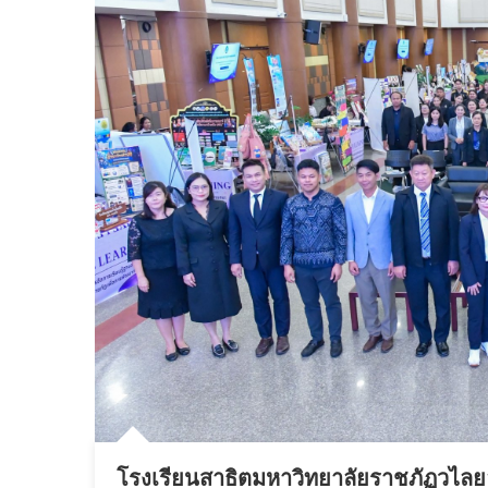
โรงเรียนสาธิตมหาวิทยาลัยราชภัฏวไล