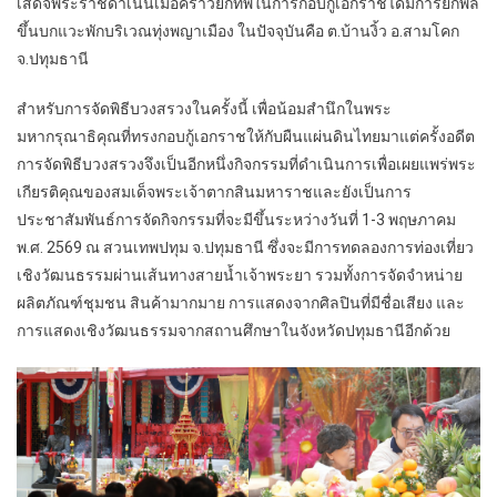
เสด็จพระราชดำเนินเมื่อคราวยกทัพในการกอบกู้เอกราชได้มีการยกพล
ขึ้นบกแวะพักบริเวณทุ่งพญาเมือง ในปัจจุบันคือ ต.บ้านงิ้ว อ.สามโคก
จ.ปทุมธานี
สำหรับการจัดพิธีบวงสรวงในครั้งนี้ เพื่อน้อมสำนึกในพระ
มหากรุณาธิคุณที่ทรงกอบกู้เอกราชให้กับผืนแผ่นดินไทยมาแต่ครั้งอดีต
การจัดพิธีบวงสรวงจึงเป็นอีกหนึ่งกิจกรรมที่ดำเนินการเพื่อเผยแพร่พระ
เกียรติคุณของสมเด็จพระเจ้าตากสินมหาราชและยังเป็นการ
ประชาสัมพันธ์การจัดกิจกรรมที่จะมีขึ้นระหว่างวันที่ 1-3 พฤษภาคม
พ.ศ. 2569 ณ สวนเทพปทุม จ.ปทุมธานี ซึ่งจะมีการทดลองการท่องเที่ยว
เชิงวัฒนธรรมผ่านเส้นทางสายน้ำเจ้าพระยา รวมทั้งการจัดจำหน่าย
ผลิตภัณฑ์ชุมชน สินค้ามากมาย การแสดงจากศิลปินที่มีชื่อเสียง และ
การแสดงเชิงวัฒนธรรมจากสถานศึกษาในจังหวัดปทุมธานีอีกด้วย