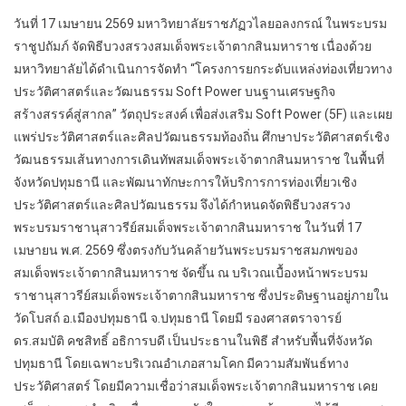
วันที่ 17 เมษายน 2569 มหาวิทยาลัยราชภัฏวไลยอลงกรณ์ ในพระบรม
ราชูปถัมภ์ จัดพิธีบวงสรวงสมเด็จพระเจ้าตากสินมหาราช เนื่องด้วย
มหาวิทยาลัยได้ดำเนินการจัดทำ “โครงการยกระดับแหล่งท่องเที่ยวทาง
ประวัติศาสตร์และวัฒนธรรม Soft Power บนฐานเศรษฐกิจ
สร้างสรรค์สู่สากล” วัตถุประสงค์ เพื่อส่งเสริม Soft Power (5F) และเผย
แพร่ประวัติศาสตร์และศิลปวัฒนธรรมท้องถิ่น ศึกษาประวัติศาสตร์เชิง
วัฒนธรรมเส้นทางการเดินทัพสมเด็จพระเจ้าตากสินมหาราช ในพื้นที่
จังหวัดปทุมธานี และพัฒนาทักษะการให้บริการการท่องเที่ยวเชิง
ประวัติศาสตร์และศิลปวัฒนธรรม จึงได้กำหนดจัดพิธีบวงสรวง
พระบรมราชานุสาวรีย์สมเด็จพระเจ้าตากสินมหาราช ในวันที่ 17
เมษายน พ.ศ. 2569 ซึ่งตรงกับวันคล้ายวันพระบรมราชสมภพของ
สมเด็จพระเจ้าตากสินมหาราช จัดขึ้น ณ บริเวณเบื้องหน้าพระบรม
ราชานุสาวรีย์สมเด็จพระเจ้าตากสินมหาราช ซึ่งประดิษฐานอยู่ภายใน
วัดโบสถ์ อ.เมืองปทุมธานี จ.ปทุมธานี โดยมี รองศาสตราจารย์
ดร.สมบัติ คชสิทธิ์ อธิการบดี เป็นประธานในพิธี สำหรับพื้นที่จังหวัด
ปทุมธานี โดยเฉพาะบริเวณอำเภอสามโคก มีความสัมพันธ์ทาง
ประวัติศาสตร์ โดยมีความเชื่อว่าสมเด็จพระเจ้าตากสินมหาราช เคย