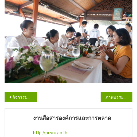
Post
กิจกรรมวไลยอลงกรณ์ สงกรานต์ สราญสุข ประจำปี 2569
ภาพบรรยากาศการรายงานตัวนักศึกษาใหม่ 2569 ภาคปกติ รอบที่ 1 วันที่ ระหว่าง 25-26 เมษายน 2569
navigation
งานสื่อสารองค์การและการตลาด
http://pr.vru.ac.th