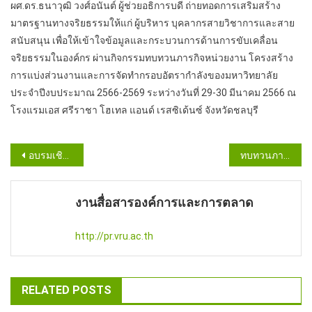
ผศ.ดร.ธนาวุฒิ วงศ์อนันต์ ผู้ช่วยอธิการบดี ถ่ายทอดการเสริมสร้าง
มาตรฐานทางจริยธรรมให้แก่ ผู้บริหาร บุคลากรสายวิชาการและสาย
สนับสนุน เพื่อให้เข้าใจข้อมูลและกระบวนการด้านการขับเคลื่อน
จริยธรรมในองค์กร ผ่านกิจกรรมทบทวนภารกิจหน่วยงาน โครงสร้าง
การแบ่งส่วนงานและการจัดทำกรอบอัตรากำลังของมหาวิทยาลัย
ประจำปีงบประมาณ 2566-2569 ระหว่างวันที่ 29-30 มีนาคม 2566 ณ
โรงแรมเอส ศรีราชา โฮเทล แอนด์ เรสซิเด้นซ์ จังหวัดชลบุรี
Post
อบรมเชิงปฎิบัติการฐานข้อมูลทรัพยากรท้องถิ่น 9 ใบงาน
ทบทวนภารกิจหน่วยงาน โครงสร้างการแบ่งส่วนงาน
navigation
งานสื่อสารองค์การและการตลาด
http://pr.vru.ac.th
RELATED POSTS