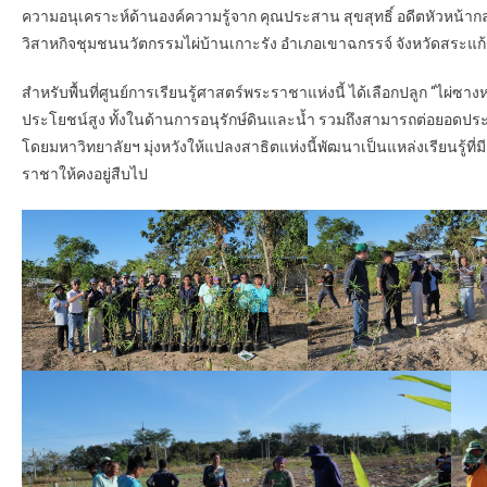
ความอนุเคราะห์ด้านองค์ความรู้จาก คุณประสาน สุขสุทธิ์ อดีตหัวหน้
วิสาหกิจชุมชนนวัตกรรมไผ่บ้านเกาะรัง อำเภอเขาฉกรรจ์ จังหวัดสระแก
สำหรับพื้นที่ศูนย์การเรียนรู้ศาสตร์พระราชาแห่งนี้ ได้เลือกปลูก “ไผ่ซาง
ประโยชน์สูง ทั้งในด้านการอนุรักษ์ดินและน้ำ รวมถึงสามารถต่อยอดปร
โดยมหาวิทยาลัยฯ มุ่งหวังให้แปลงสาธิตแห่งนี้พัฒนาเป็นแหล่งเรียนรู้ที่
ราชาให้คงอยู่สืบไป