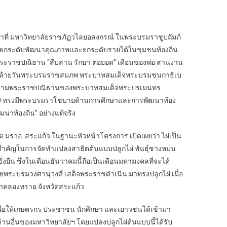
หน้าที่ มหาวิทยาลัยราชภัฏวไลยอลงกรณ์ ในพระบรมราชูปถัมภ์
การยกระดับพัฒนาคุณภาพและยกระดับรายได้ในชุมชนท้องถิ่น
นำพระราชปณิธาน “สืบสาน รักษา ต่อยอด” เดือนของพ่อ สานงาน
วันคล้ายวันพระบรมราชสมภพ พระบาทสมเด็จพระบรมชนกาธิเบ
นไปตามพระราชปณิธานของพระบาทสมเด็จพระปรเมนทร
ี่ 10 ทรงมีพระบรมราโชบายด้านการศึกษาและการพัฒนาท้อง
ฒนาท้องถิ่น” อย่างแท้จริง
รวอ. สระแก้ว ในฐานะหัวหน้าโครงการ เปิดเผยว่า ไผ่เป็น
มสำคัญในการจัดทำแปลงสาธิตต้นแบบปลูกไผ่ พันธุ์ซางหม่น
งยืน ซึ่งในเดือนธันวาคมนี้ถือเป็นเดือนมหามงคลที่จะได้
ด้วยพระบรมวงศานุวงศ์ เสด็จพระราชดำเนิน มาทรงปลูกไผ่ เมื่อ
น้ำคลองทราย จังหวัดสระแก้ว
า เพื่อให้เกษตรกร ประชาชน นักศึกษา และเยาวชนได้เข้ามา
ด้านอื่นของมหาวิทยาลัยฯ โดยแปลงปลูกไผ่ต้นแบบนี้ได้รับ