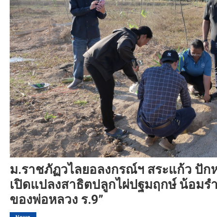
ม.ราชภัฏวไลยอลงกรณ์ฯ สระแก้ว ปักหม
เปิดแปลงสาธิตปลูกไผ่ปฐมฤกษ์ น้อมร
ของพ่อหลวง ร.9”