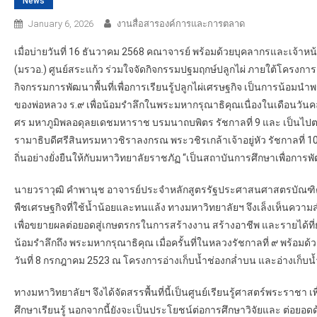
News
January 6, 2026
งานสื่อสารองค์การและการตลาด
เมื่อบ่ายวันที่ 16 ธันวาคม 2568 คณาจารย์ พร้อมด้วยบุคลากรและเจ้า
(มรวอ.) ศูนย์สระแก้ว ร่วมใจจัดกิจกรรมปฐมฤกษ์ปลูกไผ่ ภายใต้โครง
กิจกรรมการพัฒนาพื้นที่เพื่อการเรียนรู้ปลูกไผ่เศรษฐกิจ เป็นการน้อม
ของพ่อหลวง ร.๙ เพื่อน้อมรำลึกในพระมหากรุณาธิคุณเนื่องในเดือน
ศร มหาภูมิพลอดุลยเดชมหาราช บรมนาถบพิตร รัชกาลที่ 9 และ เป็
รามาธิบดีศรีสินทรมหาวชิราลงกรณ พระวชิรเกล้าเจ้าอยู่หัว รัชกาลท
ถิ่นอย่างยั่งยืนให้กับมหาวิทยาลัยราชภัฏ “เป็นสถาบันการศึกษาเพื่อการพั
นายวราวุฒิ คำพานุช อาจารย์ประจำหลักสูตรรัฐประศาสนศาสตรบัณฑิต ม
พืชเศรษฐกิจที่ใช้น้ำน้อยและทนแล้ง ทางมหาวิทยาลัยฯ จึงเล็งเห็นควา
เพื่อขยายผลต่อยอดสู่เกษตรกรในการสร้างงาน สร้างอาชีพ และรายได้ที่ยั่
น้อมรำลึกถึง พระมหากรุณาธิคุณ เมื่อครั้นที่ในหลวงรัชกาลที่ ๙ พร้อม
วันที่ 8 กรกฎาคม 2523 ณ โครงการอ่างเก็บน้ำช่องกล่ำบน และอ่างเก็บ
ทางมหาวิทยาลัยฯ จึงได้จัดสรรพื้นที่นี้เป็นศูนย์เรียนรู้ศาสตร์พระราช
ศึกษาเรียนรู้ นอกจากนี้ยังจะเป็นประโยชน์ต่อการศึกษาวิจัยและ ต่อยอด