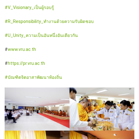
#V_Visionary_เป็นผู้รอบรู้
#R_Responsibility_ทำงานด้วยความรับผิดชอบ
#U_Unity_ความเป็นอันหนึ่งอันเดียวกัน
#
www.vru.ac.th
#
https://pr.vru.ac.th
#บัณฑิตจิตอาสาพัฒนาท้องถิ่น