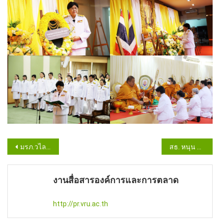
Post
มรภ.วไลยอลงกรณ์ MOU Millersville University Pennsylvania USA.
สธ. หนุน วไลยอลงกรณ์ จัดตั้งคณะพยาบาลศาสตร์ จ.สระแก้ว
navigation
งานสื่อสารองค์การและการตลาด
http://pr.vru.ac.th