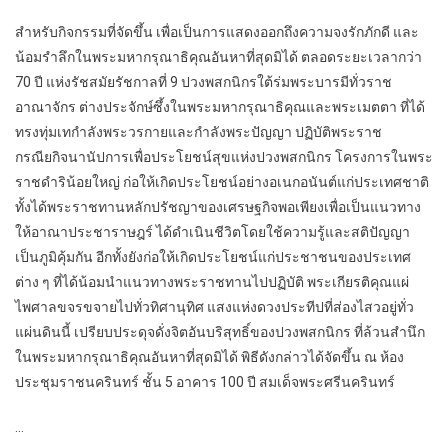
สำหรับกิจกรรมที่จัดขึ้น เพื่อเป็นการแสดงออกถึงความจงรักภักดี และ
น้อมรำลึกในพระมหากรุณาธิคุณอันหาที่สุดมิได้
ตลอดระยะเวลากว่า
70 ปี แห่งรัชสมัยรัชกาลที่ 9 ปวงพสกนิกรใต้ร่มพระบารมีทั่วราช
อาณาจักร ต่างประจักษ์ซึ้งในพระมหากรุณาธิคุณและพระเมตตา ที่ได้
ทรงทุ่มเทกำลังพระวรกายและกำลังพระปัญญา ปฏิบัติพระราช
กรณียกิจนานัปการเพื่อประโยชน์สุขแห่งปวงพสกนิกร โครงการในพระ
ราชดำริน้อยใหญ่ ก่อให้เกิดประโยชน์อย่างอเนกอนันต์แก่ประเทศชาติ
ทั้งได้พระราชทานหลักปรัชญาของเศรษฐกิจพอเพียงเพื่อเป็นแนวทาง
ให้อาณาประชาราษฎร์ ได้ดำเนินชีวิตโดยใช้ความรู้และสติปัญญา
เป็นภูมิคุ้มกัน อีกทั้งยังก่อให้เกิดประโยชน์แก่ประชาชนของประเทศ
ต่าง ๆ ที่ได้น้อมนำแนวทางพระราชทานไปปฏิบัติ พระเกียรติคุณแผ่
ไพศาลขจรขจายไปทั่วทิศานุทิศ แสงแห่งดวงประทีปที่ส่องไสวอยู่ทั่ว
แผ่นดินนี้ เปรียบประดุจดั่งจิตอันบริสุทธิ์ของปวงพสกนิกร ที่ล้วนสำนึก
ในพระมหากรุณาธิคุณอันหาที่สุดมิได้ พิธีดังกล่าวได้จัดขึ้น ณ ห้อง
ประชุมราชนครินทร์ ชั้น 5 อาคาร 100 ปี สมเด็จพระศรีนครินทร์
…