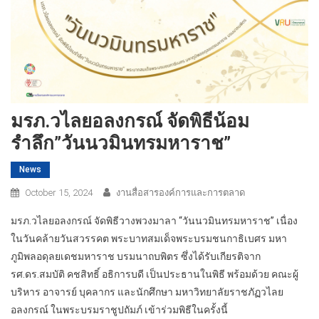
มรภ.วไลยอลงกรณ์ จัดพิธีน้อม
รำลึก”วันนวมินทรมหาราช”
News
October 15, 2024
งานสื่อสารองค์การและการตลาด
มรภ.วไลยอลงกรณ์ จัดพิธีวางพวงมาลา “วันนวมินทรมหาราช” เนื่อง
ในวันคล้ายวันสวรรคต พระบาทสมเด็จพระบรมชนกาธิเบศร มหา
ภูมิพลอดุลยเดชมหาราช บรมนาถบพิตร ซึ่งได้รับเกียรติจาก
รศ.ดร.สมบัติ คชสิทธิ์ อธิการบดี เป็นประธานในพิธี พร้อมด้วย คณะผู้
บริหาร อาจารย์ บุคลากร และนักศึกษา มหาวิทยาลัยราชภัฏวไลย
อลงกรณ์ ในพระบรมราชูปถัมภ์ เข้าร่วมพิธีในครั้งนี้