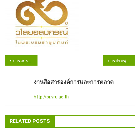
Post
การอบรม Social Literacy แก่ผู้ถูกจ้างงานจังหวัดสระแก้ว
การประชุมเพื่อถ่ายทอดโมเดลการทำงานตามเกณฑ์ EdPEx
navigation
งานสื่อสารองค์การและการตลาด
http://pr.vru.ac.th
RELATED POSTS