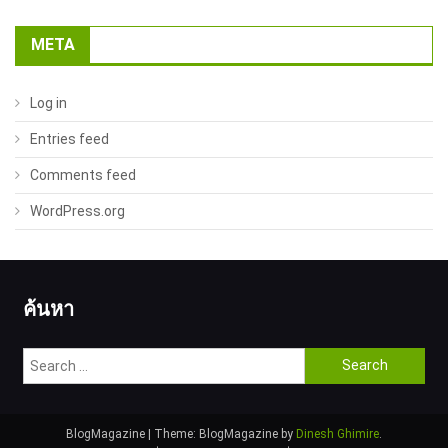
META
Log in
Entries feed
Comments feed
WordPress.org
ค้นหา
Search
for:
BlogMagazine
|
Theme: BlogMagazine by
Dinesh Ghimire
.