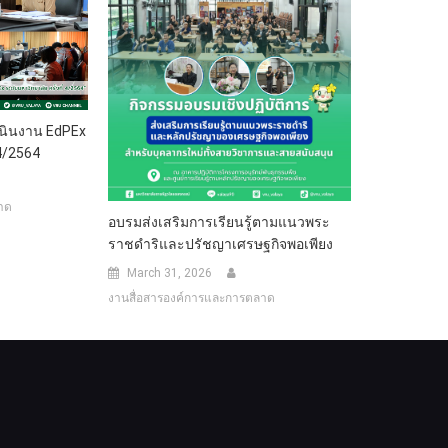
นินงาน EdPEx
 4/2564
าด
อบรมส่งเสริมการเรียนรู้ตามแนวพระ
ราชดำริและปรัชญาเศรษฐกิจพอเพียง
March 31, 2026
งานสื่อสารองค์การและการตลาด