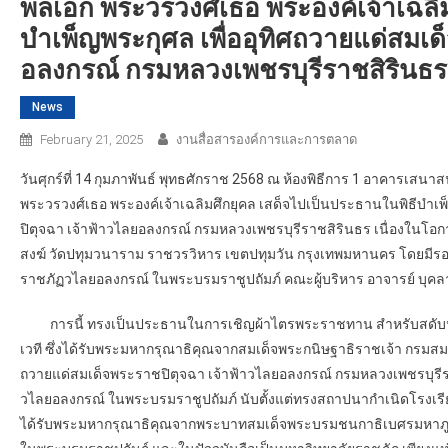
พลเอก พระวรวงศ์เธอ พระองค์เจ้าเฉลิม
บำเพ็ญพระกุศล เพื่ออุทิศถวายแด่สมเด
อลงกรณ์ กรมหลวงเพชรบุรีราชสิรินธร
News
February 21, 2025
งานสื่อสารองค์การและการตลาด
วันศุกร์ที่ 14 กุมภาพันธ์ พุทธศักราช 2568 ณ ห้องพิธีการ 1 อาคารเ
พระวรวงศ์เธอ พระองค์เจ้าเฉลิมศึกยุคล เสด็จไปเป็นประธานในพิธีบำเพ
ปิตุจฉา เจ้าฟ้าวไลยอลงกรณ์ กรมหลวงเพชรบุรีราชสิรินธร เนื่องในโอกา
สงฆ์ วัดปทุมวนาราม ราชวรวิหาร เขตปทุมวัน กรุงเทพมหานคร โดยมีรอง
ราชภัฏวไลยอลงกรณ์ ในพระบรมราชูปถัมภ์ คณะผู้บริหาร อาจารย์ บุคลา
การนี้ ทรงเป็นประธานในการเชิญผ้าไตรพระราชทาน สำหรับสดับปก
เวที ซึ่งได้รับพระมหากรุณาธิคุณจากสมเด็จพระกนิษฐาธิราชเจ้า กรมส
ถวายแด่สมเด็จพระราชปิตุจฉา เจ้าฟ้าวไลยอลงกรณ์ กรมหลวงเพชรบุรีร
วไลยอลงกรณ์ ในพระบรมราชูปถัมภ์ นับตั้งแต่ทรงสถาปนากำเนิดโรงเรียนฝึ
ได้รับพระมหากรุณาธิคุณจากพระบาทสมเด็จพระบรมชนกาธิเบศรมหาภูมิ