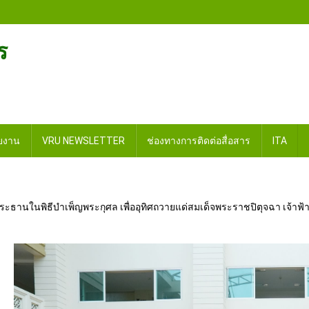
ร
วยงาน
VRU NEWSLETTER
ช่องทางการติดต่อสื่อสาร
ITA
นประธานในพิธีบำเพ็ญพระกุศล เพื่ออุทิศถวายแด่สมเด็จพระราชปิตุจฉา เจ้า