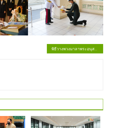
พิธีวางพวงมาลาพระอนุสาวรีย์ สมเด็จพระราชปิตุจฉา เจ้าฟ้าวไลยอลงกรณ์ กรมหลวงเพชรบุรีราชสิรินธร ประจำปี 2568