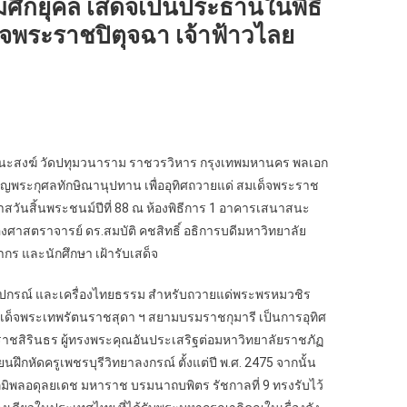
ศึกยุคล เสด็จเป็นประธานในพิธี
็จพระราชปิตุจฉา เจ้าฟ้าวไลย
สนาสนะสงฆ์ วัดปทุมวนาราม ราชวรวิหาร กรุงเทพมหานคร พลเอก
็ญพระกุศลทักษิณานุปทาน เพื่ออุทิศถวายแด่ สมเด็จพระราช
สวันสิ้นพระชนม์ปีที่ 88 ณ ห้องพิธีการ 1 อาคารเสนาสนะ
ศาสตราจารย์ ดร.สมบัติ คชสิทธิ์ อธิการบดีมหาวิทยาลัย
กร และนักศึกษา เฝ้ารับเสด็จ
รณ์ และเครื่องไทยธรรม สำหรับถวายแด่พระพรหมวชิร
มเด็จพระเทพรัตนราชสุดา ฯ สยามบรมราชกุมารี เป็นการอุทิศ
าชสิรินธร ผู้ทรงพระคุณอันประเสริฐต่อมหาวิทยาลัยราชภัฏ
กหัดครูเพชรบุรีวิทยาลงกรณ์ ตั้งแต่ปี พ.ศ. 2475 จากนั้น
พลอดุลยเดช มหาราช บรมนาถบพิตร รัชกาลที่ 9 ทรงรับไว้