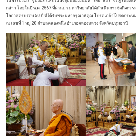
ในพระบรมราชูปถัมภ์ และในปัจจุบันถือเป็นมหาวิทยาลัยราชภัฏ เพียงแห่
กล่าว โดยในปี พ.ศ. 2567 ที่ผ่านมา มหาวิทยาลัยได้ดำเนินการจัดกิจกรร
โอกาสครบรอบ 50 ปี ที่ได้รับพระมหากรุณาธิคุณ โปรดเกล้าโปรดกระหม่อมใ
ณ เลขที่ 1 หมู่ 20 ตำบลคลองหนึ่ง อำเภอคลองหลวง จังหวัดปทุมธานี