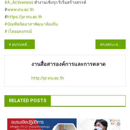
#A_Activeness
ทำงานเชิงรุก ริเริ่มสร้างสรรค์
#
www.vru.ac.th
#
https://pr.vru.ac.th
#บัณฑิตจิตอาสาพัฒนาท้องถิ่น
#วไลยอลงกรณ์
Post
อบรมหลักสูตรการสอนภาษาไทยให้นายทหารชาวต่างประเทศ
ทรงพระเจริญ
navigation
งานสื่อสารองค์การและการตลาด
http://pr.vru.ac.th
RELATED POSTS