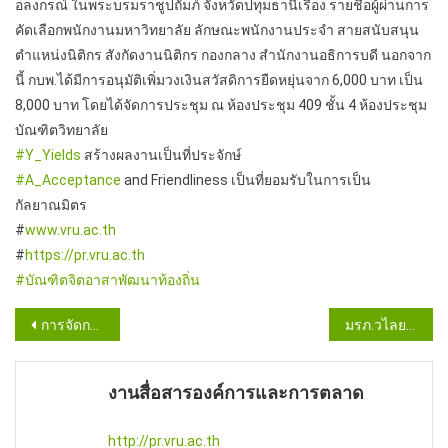
อลงกรณ์ ในพระบรมราชูปถัมภ์ จังหวัดปทุมธานีเรื่อง รายชื่อผู้ผ่านการ
คัดเลือกพนักงานมหาวิทยาลัย ลักษณะพนักงานประจำ สายสนับสนุน
ตำแหน่งนิติกร สังกัดงานนิติกร กองกลาง สำนักงานอธิการบดี นอกจาก
นี้ กบพ.ได้มีการอนุมัติเพิ่มวงเงินสวัสดิการยืดหยุ่นจาก 6,000 บาท เป็น
8,000 บาท โดยได้จัดการประชุม ณ ห้องประชุม 409 ชั้น 4 ห้องประชุม
บัณฑิตวิทยาลัย
#Y_Yields
สร้างผลงานเป็นที่ประจักษ์
#A_Acceptance
and Friendliness เป็นที่ยอมรับในการเป็น
กัลยาณมิตร
#
www.vru.ac.th
#
https://pr.vru.ac.th
#บัณฑิตจิตอาสาพัฒนาท้องถิ่น
Post
การจัดการเลือกผู้แทนพนักงานมหาวิทยาลัย
มรภ.วไลยอลงกรณ์ ร่วม MOU สมาคมสมาพันธ์สถานประกอบการเพื่อสุขภาพ
navigation
งานสื่อสารองค์การและการตลาด
http://pr.vru.ac.th